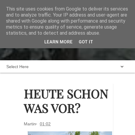
This site uses cookies from Google to deliver its services
and to analyze traffic. Your IP address and user-agent are
shared with Google along with performance and security
metrics to ensure quality of service, generate usage
statistics, and to detect and address abuse.
Home
Das dunkeldreckige Brett
LEARN MORE
GOT IT
Karte
Blogroll
Impressum
HEUTE SCHON
WAS VOR?
Martin
01:02