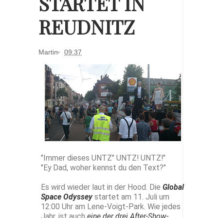
STARTET IN
REUDNITZ
Martin
09:37
"Immer dieses UNTZ" UNTZ! UNTZ!"
"Ey Dad, woher kennst du den Text?"
Es wird wieder laut in der Hood. Die
Global
Space Odyssey
startet am 11. Juli um
12:00 Uhr am Lene-Voigt-Park. Wie jedes
Jahr, ist auch
eine der drei After-Show-