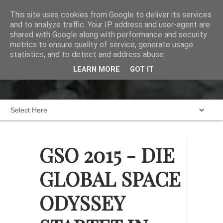
This site uses cookies from Google to deliver its services
and to analyze traffic. Your IP address and user-agent are
shared with Google along with performance and security
metrics to ensure quality of service, generate usage
statistics, and to detect and address abuse.
Home
Das dunkeldreckige Brett
LEARN MORE
GOT IT
Karte
Blogroll
Impressum
GSO 2015 - DIE
GLOBAL SPACE
ODYSSEY