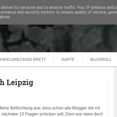
deliver its services and to analyze traffic. Your IP address and 
formance and security metrics to ensure quality of service, gen
abuse.
Home
Das dunkeldreckige B
UNKELDRECKIGE BRETT
KARTE
BLOGROLL
h Leipzig
Meine Befürchtung war, dass schon alle Blogger die ich
ie nächsten 10 Fragen schicken soll. Dem war dann doch