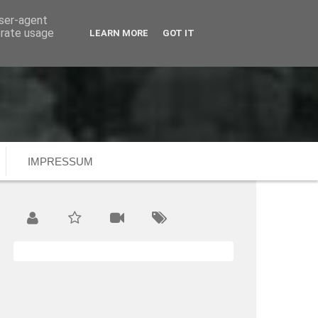
user-agent
erate usage
LEARN MORE
GOT IT
rett
Karte
Blogroll
Impressum
IMPRESSUM