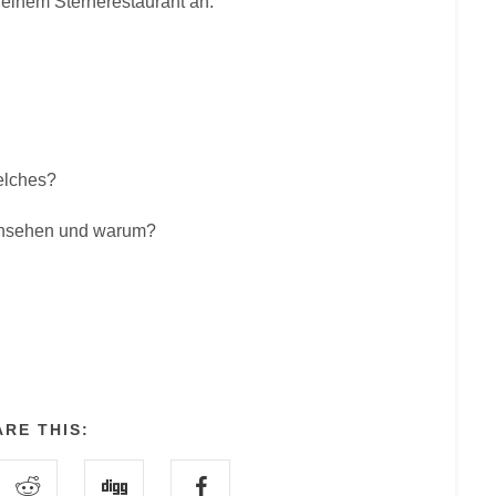
 einem Sternerestaurant an.
elches?
 ansehen und warum?
RE THIS: