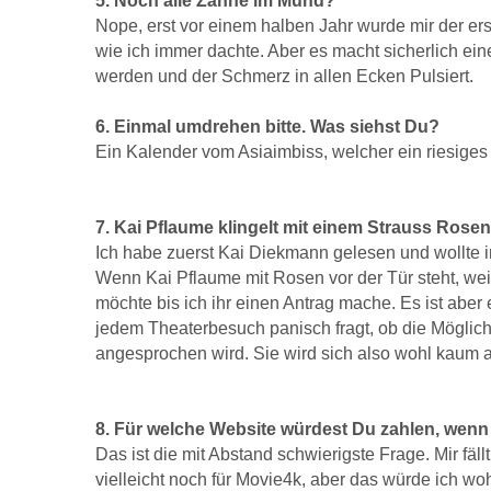
5. Noch alle Zähne im Mund?
Nope, erst vor einem halben Jahr wurde mir der e
wie ich immer dachte. Aber es macht sicherlich e
werden und der Schmerz in allen Ecken Pulsiert.
6. Einmal umdrehen bitte. Was siehst Du?
Ein Kalender vom Asiaimbiss, welcher ein riesiges
7. Kai Pflaume klingelt mit einem Strauss Rose
Ich habe zuerst Kai Diekmann gelesen und wollte i
Wenn Kai Pflaume mit Rosen vor der Tür steht, wei
möchte bis ich ihr einen Antrag mache. Es ist aber
jedem Theaterbesuch panisch fragt, ob die Möglic
angesprochen wird.
Sie wird sich also wohl kaum 
8. Für welche Website würdest Du zahlen, wen
Das ist die mit Abstand schwierigste Frage.
Mir fäl
vielleicht noch für Movie4k, aber das würde ich wo