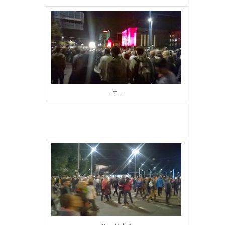
-T---