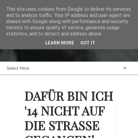
This site uses cookies from Google to deliver its services
and to analyze traffic. Your IP address and user-agent are
shared with Google along with performance and security
metrics to ensure quality of service, generate usage
statistics, and to detect and address abuse.
Home
Das dunkeldreckige Brett
LEARN MORE
GOT IT
Karte
Blogroll
Impressum
DAFÜR BIN ICH
'14 NICHT AUF
DIE STRASSE G