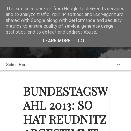
This site uses cookies from Google to deliver its services
and to analyze traffic. Your IP address and user-agent are
shared with Google along with performance and security
metrics to ensure quality of service, generate usage
statistics, and to detect and address abuse.
Home
Das dunkeldreckige Brett
LEARN MORE
GOT IT
Karte
Blogroll
Impressum
BUNDESTAGSW
AHL 2013: SO
HAT REUDNITZ